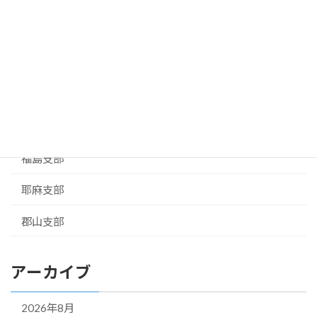
岩瀬支部
白河支部
相馬支部
お知らせ
県本部
福島支部
耶麻支部
郡山支部
アーカイブ
2026年8月