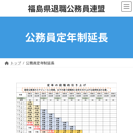
コ
ナ
福島県退職公務員連盟
ン
ビ
テ
ゲ
ン
ー
ツ
シ
公務員定年制延長
へ
ョ
ス
ン
キ
に
ッ
移
トップ
公務員定年制延長
プ
動