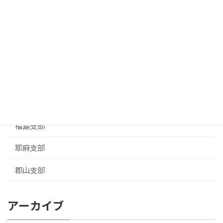
岩瀬支部
白河支部
相馬支部
お知らせ
県本部
福島支部
耶麻支部
郡山支部
アーカイブ