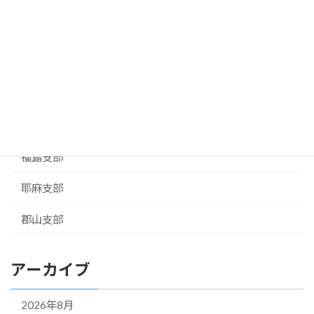
岩瀬支部
白河支部
相馬支部
お知らせ
県本部
福島支部
耶麻支部
郡山支部
アーカイブ
2026年8月